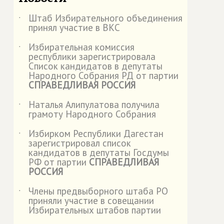
Штаб Избирательного объединения
˙
принял участие в ВКС
Избирательная комиссия
˙
республики зарегистрировала
Список кандидатов в депутаты
Народного Собрания РД от партии
СПРАВЕДЛИВАЯ РОССИЯ
Наталья Алипулатова получила
˙
грамоту Народного Собрания
Избирком Республики Дагестан
˙
зарегистрировал список
кандидатов в депутаты Госдумы
РФ от партии
СПРАВЕДЛИВАЯ
РОССИЯ
Члены предвыборного штаба РО
˙
приняли участие в совещании
Избирательных штабов партии