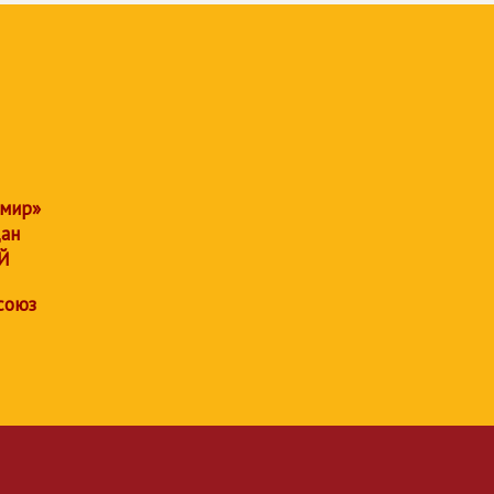
 мир»
дан
Й
союз