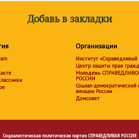
Добавь в закладки
тия
Организации
ram
Институт «Справедливый
Центр защиты прав граж
акте
Молодежь СПРАВЕДЛИВО
РОССИИ
лассники
Социал-демократический 
be
женщин России
Домсовет
Социалистическая политическая партия
СПРАВЕДЛИВАЯ РОССИЯ