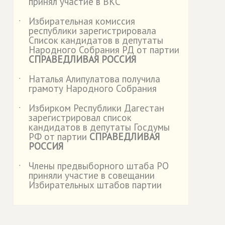
принял участие в ВКС
Избирательная комиссия
˙
республики зарегистрировала
Список кандидатов в депутаты
Народного Собрания РД от партии
СПРАВЕДЛИВАЯ РОССИЯ
Наталья Алипулатова получила
˙
грамоту Народного Собрания
Избирком Республики Дагестан
˙
зарегистрировал список
кандидатов в депутаты Госдумы
РФ от партии
СПРАВЕДЛИВАЯ
РОССИЯ
Члены предвыборного штаба РО
˙
приняли участие в совещании
Избирательных штабов партии