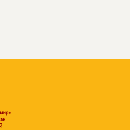
 мир»
дан
Й