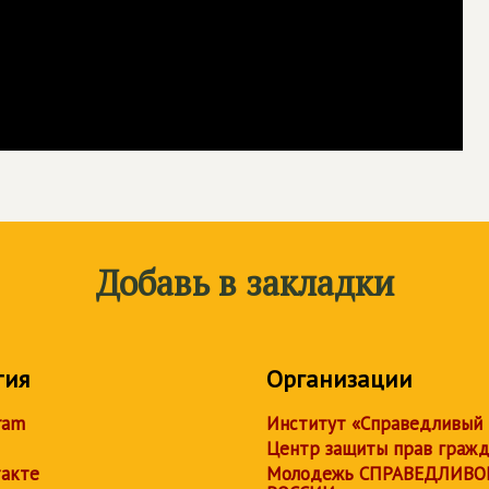
Добавь в закладки
тия
Организации
ram
Институт «Справедливый
Центр защиты прав граж
акте
Молодежь СПРАВЕДЛИВО