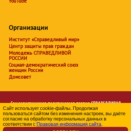
YouTube
Организации
Институт «Справедливый мир»
Центр защиты прав граждан
Молодежь СПРАВЕДЛИВОЙ
РОССИИ
Социал-демократический союз
женщин России
Домсовет
Социалистическая политическая партия
СПРАВЕДЛИВАЯ
Сайт использует cookie-файлы. Продолжая
РОССИЯ
пользоваться сайтом без изменения настроек, вы даёте
Региональное отделение партии в Республике Дагестан
согласие на обработку персональных данных в
© 2006-2026
соответствии с
Правовая информация сайта
.
Политика в отношении обработки персональных данных