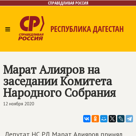
СПРАВЕДЛИВАЯ РОССИЯ
≡
РЕСПУБЛИКА ДАГЕСТАН
Главная
Новости
Лица
Фото/Видео
Газета
Контакты
Марат Алияров на
заседании Комитета
Народного Собрания
12 ноября 2020
Депутат НС РД Марат Алияров принял