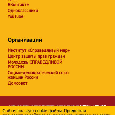
ВКонтакте
Одноклассники
YouTube
Организации
Институт «Справедливый мир»
Центр защиты прав граждан
Молодежь СПРАВЕДЛИВОЙ
РОССИИ
Социал-демократический союз
женщин России
Домсовет
Социалистическая политическая партия
СПРАВЕДЛИВАЯ
Сайт использует cookie-файлы. Продолжая
РОССИЯ