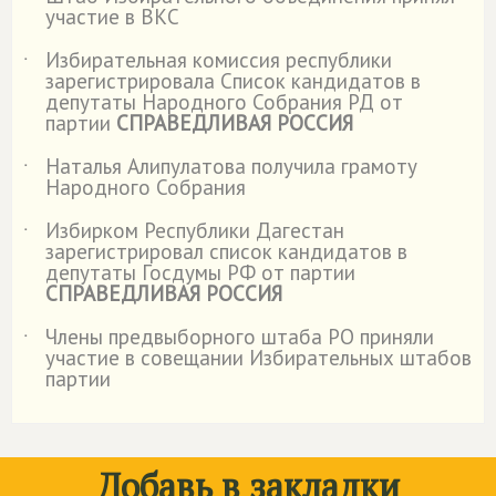
˙
участие в ВКС
Избирательная комиссия республики
˙
зарегистрировала Список кандидатов в
депутаты Народного Собрания РД от
партии
СПРАВЕДЛИВАЯ РОССИЯ
Наталья Алипулатова получила грамоту
˙
Народного Собрания
Избирком Республики Дагестан
˙
зарегистрировал список кандидатов в
депутаты Госдумы РФ от партии
СПРАВЕДЛИВАЯ РОССИЯ
Члены предвыборного штаба РО приняли
˙
участие в совещании Избирательных штабов
партии
Добавь в закладки