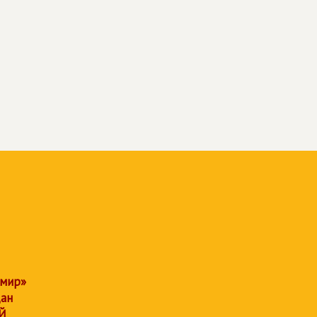
 мир»
дан
Й