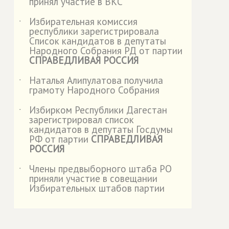
принял участие в ВКС
Избирательная комиссия
˙
республики зарегистрировала
Список кандидатов в депутаты
Народного Собрания РД от партии
СПРАВЕДЛИВАЯ РОССИЯ
Наталья Алипулатова получила
˙
грамоту Народного Собрания
Избирком Республики Дагестан
˙
зарегистрировал список
кандидатов в депутаты Госдумы
РФ от партии
СПРАВЕДЛИВАЯ
РОССИЯ
Члены предвыборного штаба РО
˙
приняли участие в совещании
Избирательных штабов партии