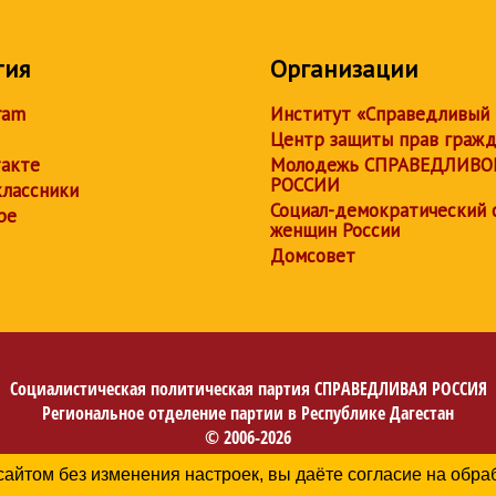
тия
Организации
ram
Институт «Справедливый
Центр защиты прав граж
акте
Молодежь СПРАВЕДЛИВО
РОССИИ
лассники
Социал-демократический 
be
женщин России
Домсовет
Социалистическая политическая партия
СПРАВЕДЛИВАЯ РОССИЯ
Региональное отделение партии в Республике Дагестан
© 2006-2026
Политика в отношении обработки персональных данных
сайтом без изменения настроек, вы даёте согласие на обр