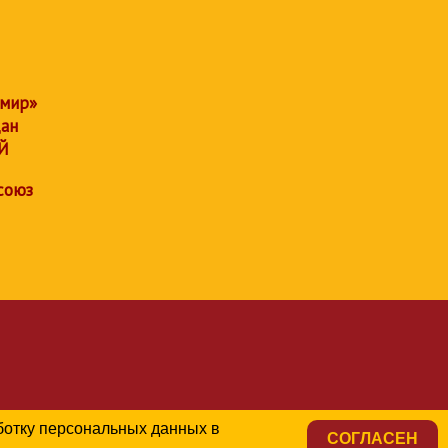
 мир»
дан
Й
союз
аботку персональных данных в
СОГЛАСЕН