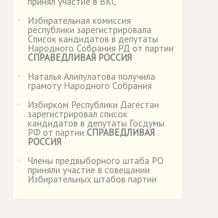
принял участие в ВКС
Избирательная комиссия
˙
республики зарегистрировала
Список кандидатов в депутаты
Народного Собрания РД от партии
СПРАВЕДЛИВАЯ РОССИЯ
Наталья Алипулатова получила
˙
грамоту Народного Собрания
Избирком Республики Дагестан
˙
зарегистрировал список
кандидатов в депутаты Госдумы
РФ от партии
СПРАВЕДЛИВАЯ
РОССИЯ
Члены предвыборного штаба РО
˙
приняли участие в совещании
Избирательных штабов партии