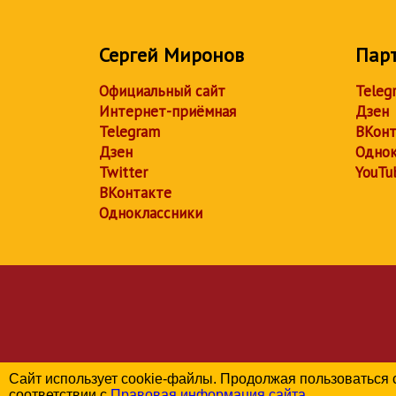
Сергей Миронов
Пар
Официальный сайт
Teleg
Интернет-приёмная
Дзен
Telegram
ВКонт
Дзен
Однок
Twitter
YouTu
ВКонтакте
Одноклассники
Сайт использует cookie-файлы. Продолжая пользоваться 
соответствии с
Правовая информация сайта
.