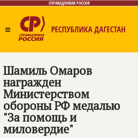
СПРАВЕДЛИВАЯ РОССИЯ
≡
РЕСПУБЛИКА ДАГЕСТАН
Главная
Новости
Лица
Фото/Видео
Газета
Контакты
Шамиль Омаров
награжден
Министерством
обороны РФ медалью
"За помощь и
миловердие"