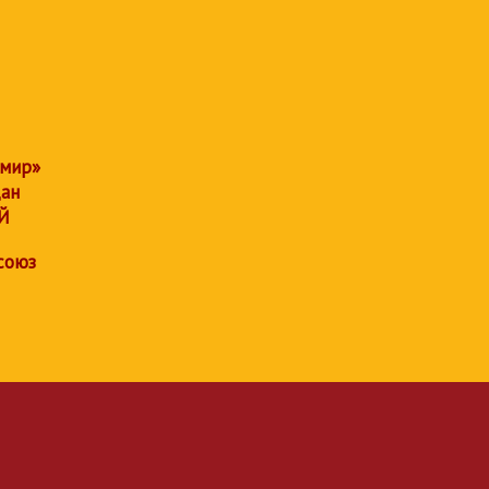
 мир»
дан
Й
союз