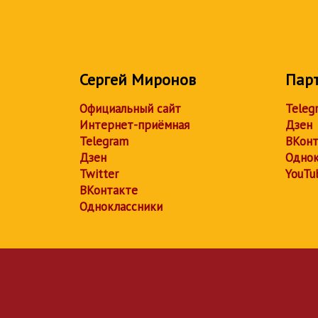
Сергей Миронов
Пар
Официальный сайт
Teleg
Интернет-приёмная
Дзен
Telegram
ВКонт
Дзен
Однок
Twitter
YouTu
ВКонтакте
Одноклассники