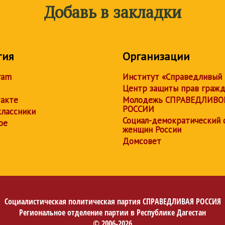
Добавь в закладки
тия
Организации
ram
Институт «Справедливый
Центр защиты прав граж
акте
Молодежь СПРАВЕДЛИВО
РОССИИ
лассники
Социал-демократический 
be
женщин России
Домсовет
Социалистическая политическая партия
СПРАВЕДЛИВАЯ РОССИЯ
Региональное отделение партии в Республике Дагестан
© 2006-2026