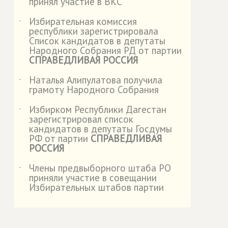
принял участие в ВКС
Избирательная комиссия
˙
республики зарегистрировала
Список кандидатов в депутаты
Народного Собрания РД от партии
СПРАВЕДЛИВАЯ РОССИЯ
Наталья Алипулатова получила
˙
грамоту Народного Собрания
Избирком Республики Дагестан
˙
зарегистрировал список
кандидатов в депутаты Госдумы
РФ от партии
СПРАВЕДЛИВАЯ
РОССИЯ
Члены предвыборного штаба РО
˙
приняли участие в совещании
Избирательных штабов партии