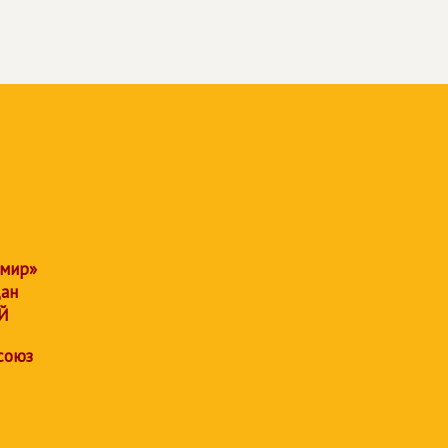
 мир»
дан
Й
союз