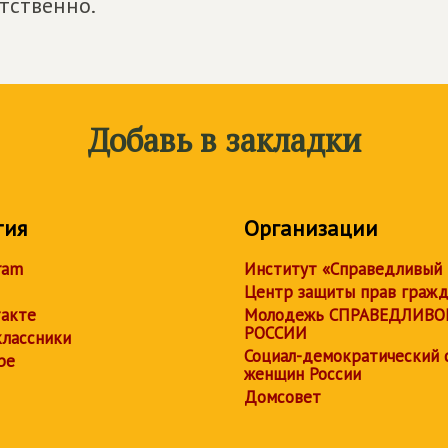
етственно.
Добавь в закладки
тия
Организации
ram
Институт «Справедливый
Центр защиты прав граж
акте
Молодежь СПРАВЕДЛИВО
РОССИИ
лассники
Социал-демократический 
be
женщин России
Домсовет