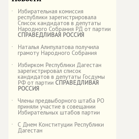
Избирательная комиссия
˙
республики зарегистрировала
Список кандидатов в депутаты
Народного Собрания РД от партии
СПРАВЕДЛИВАЯ РОССИЯ
Наталья Алипулатова получила
˙
грамоту Народного Собрания
Избирком Республики Дагестан
˙
зарегистрировал список
кандидатов в депутаты Госдумы
РФ от партии
СПРАВЕДЛИВАЯ
РОССИЯ
Члены предвыборного штаба РО
˙
приняли участие в совещании
Избирательных штабов партии
С Днем Конституции Республики
˙
Дагестан