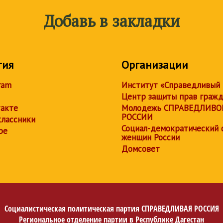
Добавь в закладки
тия
Организации
ram
Институт «Справедливый
Центр защиты прав граж
акте
Молодежь СПРАВЕДЛИВО
РОССИИ
лассники
Социал-демократический 
be
женщин России
Домсовет
Социалистическая политическая партия
СПРАВЕДЛИВАЯ РОССИЯ
Региональное отделение партии в Республике Дагестан