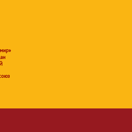
 мир»
дан
Й
союз