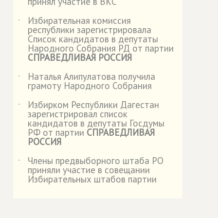
принял участие в ВКС
Избирательная комиссия
˙
республики зарегистрировала
Список кандидатов в депутаты
Народного Собрания РД от партии
СПРАВЕДЛИВАЯ РОССИЯ
Наталья Алипулатова получила
˙
грамоту Народного Собрания
Избирком Республики Дагестан
˙
зарегистрировал список
кандидатов в депутаты Госдумы
РФ от партии
СПРАВЕДЛИВАЯ
РОССИЯ
Члены предвыборного штаба РО
˙
приняли участие в совещании
Избирательных штабов партии