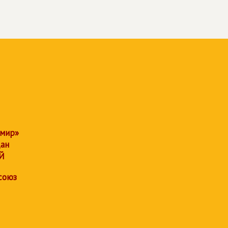
 мир»
дан
Й
союз