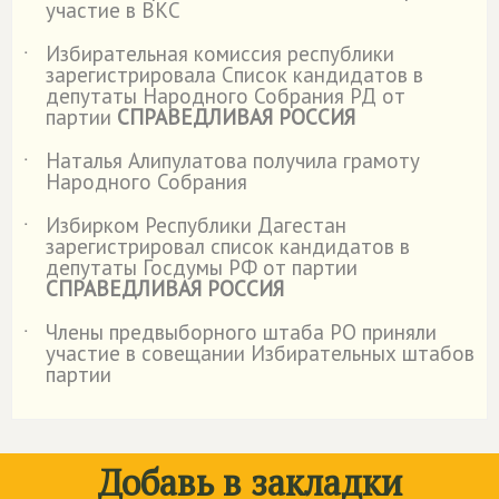
участие в ВКС
Избирательная комиссия республики
˙
зарегистрировала Список кандидатов в
депутаты Народного Собрания РД от
партии
СПРАВЕДЛИВАЯ РОССИЯ
Наталья Алипулатова получила грамоту
˙
Народного Собрания
Избирком Республики Дагестан
˙
зарегистрировал список кандидатов в
депутаты Госдумы РФ от партии
СПРАВЕДЛИВАЯ РОССИЯ
Члены предвыборного штаба РО приняли
˙
участие в совещании Избирательных штабов
партии
Добавь в закладки