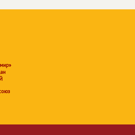
 мир»
дан
Й
союз