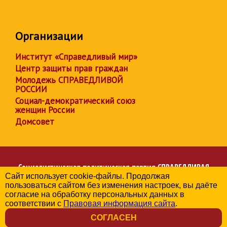
Организации
Институт «Справедливый мир»
Центр защиты прав граждан
Молодежь СПРАВЕДЛИВОЙ
РОССИИ
Социал-демократический союз
женщин России
Домсовет
Социалистическая политическая партия
СПРАВЕДЛИВАЯ
Сайт использует cookie-файлы. Продолжая
РОССИЯ
пользоваться сайтом без изменения настроек, вы даёте
Региональное отделение партии в Республике Дагестан
согласие на обработку персональных данных в
© 2006-2026
соответствии с
Правовая информация сайта
.
Политика в отношении обработки персональных данных
СОГЛАСЕН