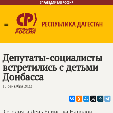
СПРАВЕДЛИВАЯ РОССИЯ
≡
РЕСПУБЛИКА ДАГЕСТАН
Главная
Новости
Лица
Фото/Видео
Газета
Контакты
Депутаты-социалисты
встретились с детьми
Донбасса
15 сентября 2022
Сегодня, в День Единства Народов