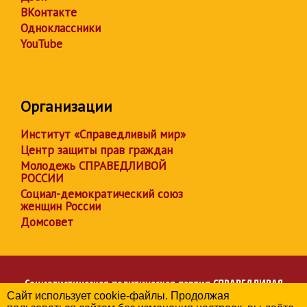
ВКонтакте
Одноклассники
YouTube
Организации
Институт «Справедливый мир»
Центр защиты прав граждан
Молодежь СПРАВЕДЛИВОЙ
РОССИИ
Социал-демократический союз
женщин России
Домсовет
Социалистическая политическая партия
СПРАВЕДЛИВАЯ
Сайт использует cookie-файлы. Продолжая
РОССИЯ