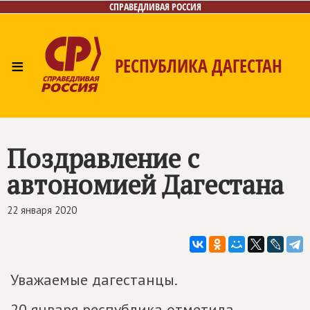
СПРАВЕДЛИВАЯ РОССИЯ
≡
РЕСПУБЛИКА ДАГЕСТАН
Главная
Новости
Лица
Фото/Видео
Газета
Контакты
Поздравление с
автономией Дагестана
22 января 2020
Уважаемые дагестанцы.
20 января республика отметила