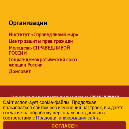
Организации
Институт «Справедливый мир»
Центр защиты прав граждан
Молодежь СПРАВЕДЛИВОЙ
РОССИИ
Социал-демократический союз
женщин России
Домсовет
Социалистическая политическая партия
СПРАВЕДЛИВАЯ
Сайт использует cookie-файлы. Продолжая
РОССИЯ
пользоваться сайтом без изменения настроек, вы даёте
Региональное отделение партии в Республике Дагестан
согласие на обработку персональных данных в
© 2006-2026
соответствии с
Правовая информация сайта
.
Политика в отношении обработки персональных данных
СОГЛАСЕН