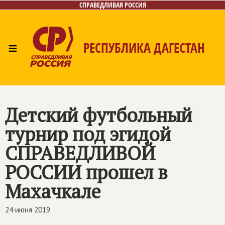
СПРАВЕДЛИВАЯ РОССИЯ
≡
РЕСПУБЛИКА ДАГЕСТАН
Главная
Новости
Лица
Фото/Видео
Газета
Контакты
Детский футбольный
турнир под эгидой
СПРАВЕДЛИВОЙ
РОССИИ
прошел в
Махачкале
24 июня 2019