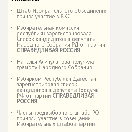
Штаб Избирательного объединения
˙
принял участие в ВКС
Избирательная комиссия
˙
республики зарегистрировала
Список кандидатов в депутаты
Народного Собрания РД от партии
СПРАВЕДЛИВАЯ РОССИЯ
Наталья Алипулатова получила
˙
грамоту Народного Собрания
Избирком Республики Дагестан
˙
зарегистрировал список
кандидатов в депутаты Госдумы
РФ от партии
СПРАВЕДЛИВАЯ
РОССИЯ
Члены предвыборного штаба РО
˙
приняли участие в совещании
Избирательных штабов партии