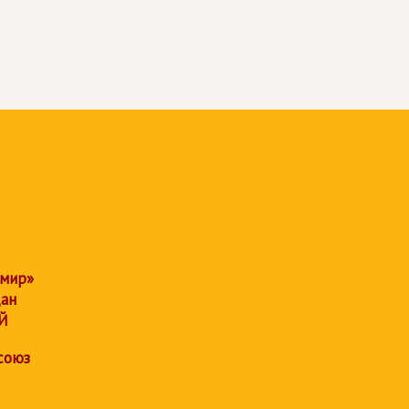
 мир»
дан
Й
союз