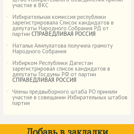
˙
участие в ВКС
Избирательная комиссия республики
˙
зарегистрировала Список кандидатов в
депутаты Народного Собрания РД от
партии
СПРАВЕДЛИВАЯ РОССИЯ
Наталья Алипулатова получила грамоту
˙
Народного Собрания
Избирком Республики Дагестан
˙
зарегистрировал список кандидатов в
депутаты Госдумы РФ от партии
СПРАВЕДЛИВАЯ РОССИЯ
Члены предвыборного штаба РО приняли
˙
участие в совещании Избирательных штабов
партии
Добавь в закладки