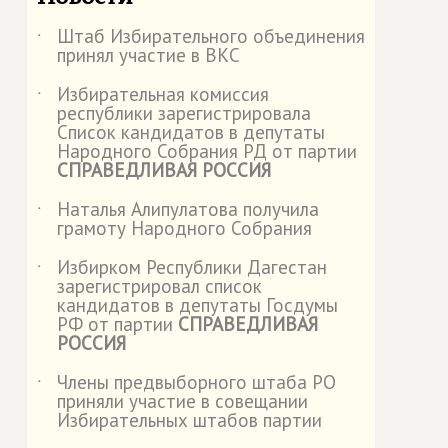
Штаб Избирательного объединения
˙
принял участие в ВКС
Избирательная комиссия
˙
республики зарегистрировала
Список кандидатов в депутаты
Народного Собрания РД от партии
СПРАВЕДЛИВАЯ РОССИЯ
Наталья Алипулатова получила
˙
грамоту Народного Собрания
Избирком Республики Дагестан
˙
зарегистрировал список
кандидатов в депутаты Госдумы
РФ от партии
СПРАВЕДЛИВАЯ
РОССИЯ
Члены предвыборного штаба РО
˙
приняли участие в совещании
Избирательных штабов партии