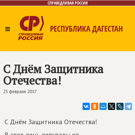
СПРАВЕДЛИВАЯ РОССИЯ
≡
РЕСПУБЛИКА ДАГЕСТАН
Главная
Новости
Лица
Фото/Видео
Газета
Контакты
С Днём Защитника
Отечества!
25 февраля 2017
С Днём Защитника Отечества!
В этот день депутаты от