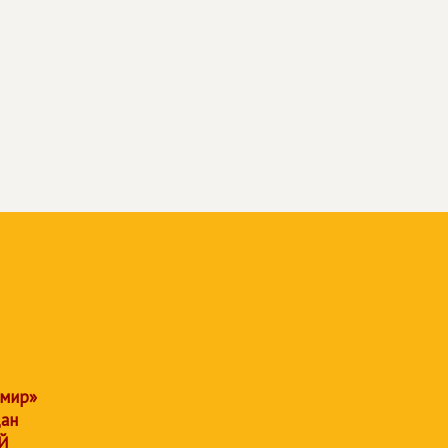
 мир»
дан
Й