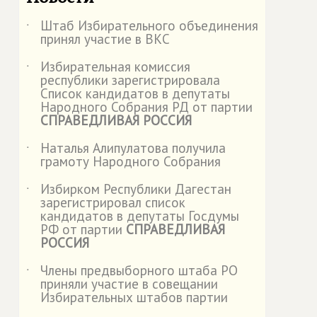
Штаб Избирательного объединения
˙
принял участие в ВКС
Избирательная комиссия
˙
республики зарегистрировала
Список кандидатов в депутаты
Народного Собрания РД от партии
СПРАВЕДЛИВАЯ РОССИЯ
Наталья Алипулатова получила
˙
грамоту Народного Собрания
Избирком Республики Дагестан
˙
зарегистрировал список
кандидатов в депутаты Госдумы
РФ от партии
СПРАВЕДЛИВАЯ
РОССИЯ
Члены предвыборного штаба РО
˙
приняли участие в совещании
Избирательных штабов партии