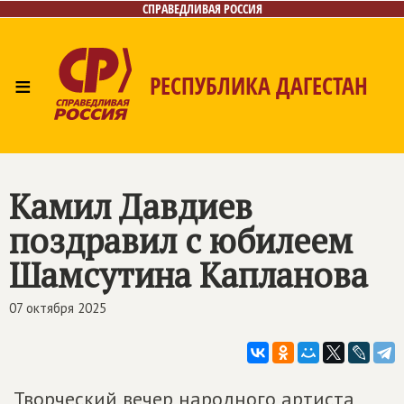
СПРАВЕДЛИВАЯ РОССИЯ
≡
РЕСПУБЛИКА ДАГЕСТАН
Главная
Новости
Лица
Фото/Видео
Газета
Контакты
Камил Давдиев
поздравил с юбилеем
Шамсутина Капланова
07 октября 2025
Творческий вечер народного артиста