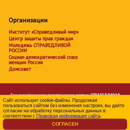
Организации
Институт «Справедливый мир»
Центр защиты прав граждан
Молодежь СПРАВЕДЛИВОЙ
РОССИИ
Социал-демократический союз
женщин России
Домсовет
Социалистическая политическая партия
СПРАВЕДЛИВАЯ
Сайт использует cookie-файлы. Продолжая
РОССИЯ
пользоваться сайтом без изменения настроек, вы даёте
Региональное отделение партии в Республике Дагестан
согласие на обработку персональных данных в
© 2006-2026
соответствии с
Правовая информация сайта
.
Политика в отношении обработки персональных данных
СОГЛАСЕН