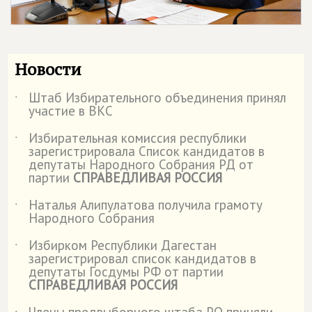
Новости
Штаб Избирательного объединения принял
˙
участие в ВКС
Избирательная комиссия республики
˙
зарегистрировала Список кандидатов в
депутаты Народного Собрания РД от
партии
СПРАВЕДЛИВАЯ РОССИЯ
Наталья Алипулатова получила грамоту
˙
Народного Собрания
Избирком Республики Дагестан
˙
зарегистрировал список кандидатов в
депутаты Госдумы РФ от партии
СПРАВЕДЛИВАЯ РОССИЯ
Члены предвыборного штаба РО приняли