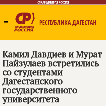
СПРАВЕДЛИВАЯ РОССИЯ
≡
РЕСПУБЛИКА ДАГЕСТАН
Главная
Новости
Лица
Фото/Видео
Газета
Контакты
Камил Давдиев и Мурат
Пайзулаев встретились
со студентами
Дагестанского
государственного
университета