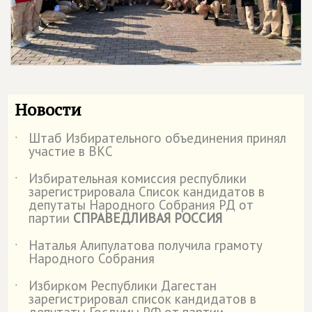
Новости
Штаб Избирательного объединения принял
˙
участие в ВКС
Избирательная комиссия республики
˙
зарегистрировала Список кандидатов в
депутаты Народного Собрания РД от
партии
СПРАВЕДЛИВАЯ РОССИЯ
Наталья Алипулатова получила грамоту
˙
Народного Собрания
Избирком Республики Дагестан
˙
зарегистрировал список кандидатов в
депутаты Госдумы РФ от партии