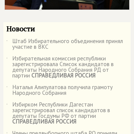
Новости
Штаб Избирательного объединения принял
˙
участие в ВКС
Избирательная комиссия республики
˙
зарегистрировала Список кандидатов в
депутаты Народного Собрания РД от
партии
СПРАВЕДЛИВАЯ РОССИЯ
Наталья Алипулатова получила грамоту
˙
Народного Собрания
Избирком Республики Дагестан
˙
зарегистрировал список кандидатов в
депутаты Госдумы РФ от партии
СПРАВЕДЛИВАЯ РОССИЯ
Члены предвыборного штаба РО приняли