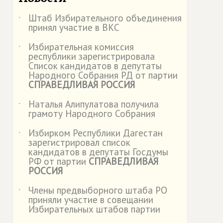
Штаб Избирательного объединения
˙
принял участие в ВКС
Избирательная комиссия
˙
республики зарегистрировала
Список кандидатов в депутаты
Народного Собрания РД от партии
СПРАВЕДЛИВАЯ РОССИЯ
Наталья Алипулатова получила
˙
грамоту Народного Собрания
Избирком Республики Дагестан
˙
зарегистрировал список
кандидатов в депутаты Госдумы
РФ от партии
СПРАВЕДЛИВАЯ
РОССИЯ
Члены предвыборного штаба РО
˙
приняли участие в совещании
Избирательных штабов партии