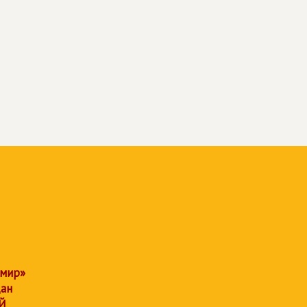
 мир»
дан
Й