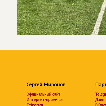
Сергей Миронов
Пар
Официальный сайт
Teleg
Интернет-приёмная
Дзен
Telegram
ВКонт