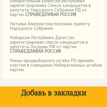
Избирательная комиссия республики
˙
зарегистрировала Список кандидатов в
депутаты Народного Собрания РД от
партии
СПРАВЕДЛИВАЯ РОССИЯ
Наталья Алипулатова получила грамоту
˙
Народного Собрания
Избирком Республики Дагестан
˙
зарегистрировал список кандидатов в
депутаты Госдумы РФ от партии
СПРАВЕДЛИВАЯ РОССИЯ
Члены предвыборного штаба РО приняли
˙
участие в совещании Избирательных штабов
партии
Добавь в закладки