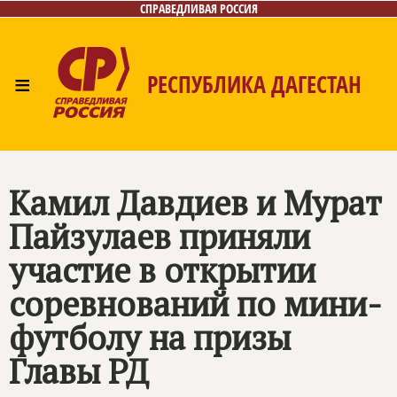
СПРАВЕДЛИВАЯ РОССИЯ
≡
РЕСПУБЛИКА ДАГЕСТАН
Главная
Новости
Лица
Фото/Видео
Газета
Контакты
Камил Давдиев и Мурат
Пайзулаев приняли
участие в открытии
соревнований по мини-
футболу на призы
Главы РД