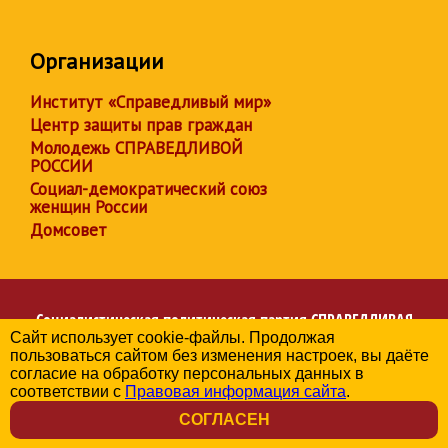
Организации
Институт «Справедливый мир»
Центр защиты прав граждан
Молодежь СПРАВЕДЛИВОЙ
РОССИИ
Социал-демократический союз
женщин России
Домсовет
Социалистическая политическая партия
СПРАВЕДЛИВАЯ
Сайт использует cookie-файлы. Продолжая
РОССИЯ
пользоваться сайтом без изменения настроек, вы даёте
Региональное отделение партии в Республике Дагестан
согласие на обработку персональных данных в
© 2006-2026
соответствии с
Правовая информация сайта
.
Политика в отношении обработки персональных данных
СОГЛАСЕН