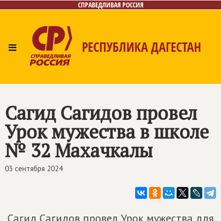
СПРАВЕДЛИВАЯ РОССИЯ
≡
РЕСПУБЛИКА ДАГЕСТАН
Главная
Новости
Лица
Фото/Видео
Газета
Контакты
Сагид Сагидов провел
Урок мужества в школе
№ 32 Махачкалы
03 сентября 2024
Сагид Сагидов провел Урок мужества для