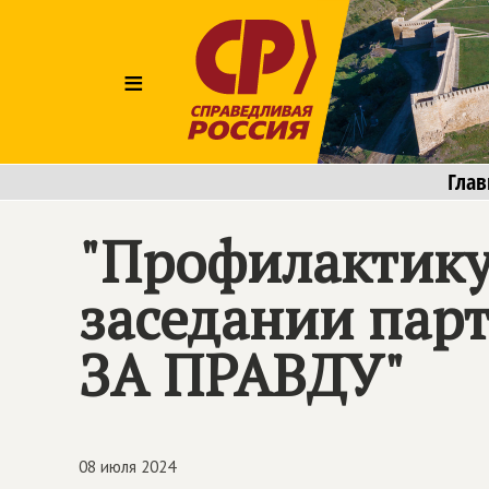
≡
Глав
"Профилактику
заседании пар
ЗА ПРАВДУ
"
08 июля 2024