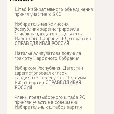
Штаб Избирательного объединения
˙
принял участие в ВКС
Избирательная комиссия
˙
республики зарегистрировала
Список кандидатов в депутаты
Народного Собрания РД от партии
СПРАВЕДЛИВАЯ РОССИЯ
Наталья Алипулатова получила
˙
грамоту Народного Собрания
Избирком Республики Дагестан
˙
зарегистрировал список
кандидатов в депутаты Госдумы
РФ от партии
СПРАВЕДЛИВАЯ
РОССИЯ
Члены предвыборного штаба РО
˙
приняли участие в совещании
Избирательных штабов партии