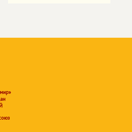
 мир»
дан
Й
союз