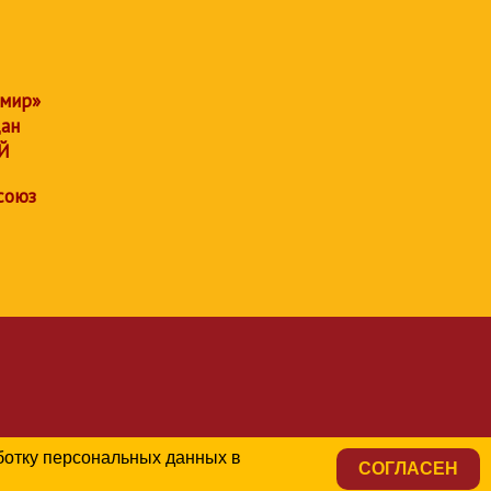
 мир»
дан
Й
союз
аботку персональных данных в
СОГЛАСЕН