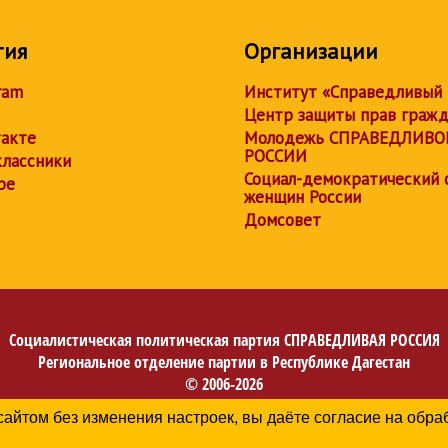
тия
Организации
ram
Институт «Справедливый
Центр защиты прав граж
акте
Молодежь СПРАВЕДЛИВО
РОССИИ
лассники
Социал-демократический 
be
женщин России
Домсовет
Социалистическая политическая партия
СПРАВЕДЛИВАЯ РОССИЯ
Региональное отделение партии в Республике Дагестан
© 2006-2026
Политика в отношении обработки персональных данных
сайтом без изменения настроек, вы даёте согласие на обр