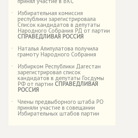
принял участие в ВКС
Избирательная комиссия
˙
республики зарегистрировала
Список кандидатов в депутаты
Народного Собрания РД от партии
СПРАВЕДЛИВАЯ РОССИЯ
Наталья Алипулатова получила
˙
грамоту Народного Собрания
Избирком Республики Дагестан
˙
зарегистрировал список
кандидатов в депутаты Госдумы
РФ от партии
СПРАВЕДЛИВАЯ
РОССИЯ
Члены предвыборного штаба РО
˙
приняли участие в совещании
Избирательных штабов партии