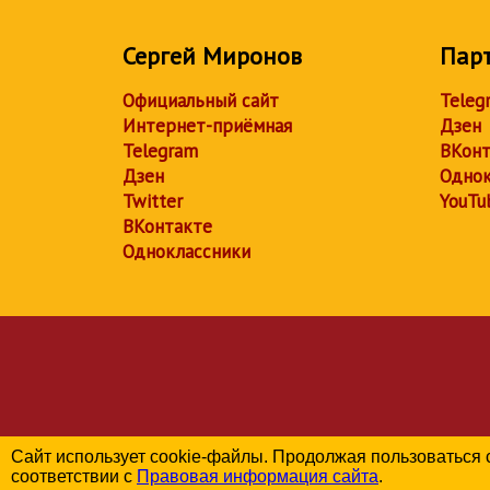
Сергей Миронов
Пар
Официальный сайт
Teleg
Интернет-приёмная
Дзен
Telegram
ВКонт
Дзен
Однок
Twitter
YouTu
ВКонтакте
Одноклассники
Сайт использует cookie-файлы. Продолжая пользоваться 
соответствии с
Правовая информация сайта
.