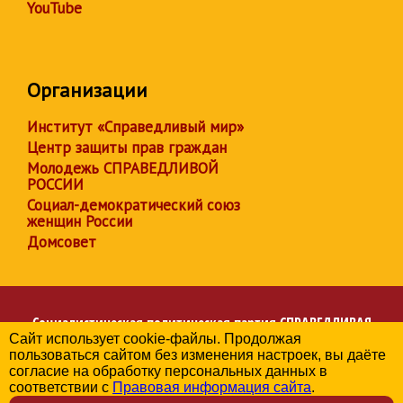
YouTube
Организации
Институт «Справедливый мир»
Центр защиты прав граждан
Молодежь СПРАВЕДЛИВОЙ
РОССИИ
Социал-демократический союз
женщин России
Домсовет
Социалистическая политическая партия
СПРАВЕДЛИВАЯ
Сайт использует cookie-файлы. Продолжая
РОССИЯ
пользоваться сайтом без изменения настроек, вы даёте
Региональное отделение партии в Республике Дагестан
согласие на обработку персональных данных в
© 2006-2026
соответствии с
Правовая информация сайта
.
Политика в отношении обработки персональных данных