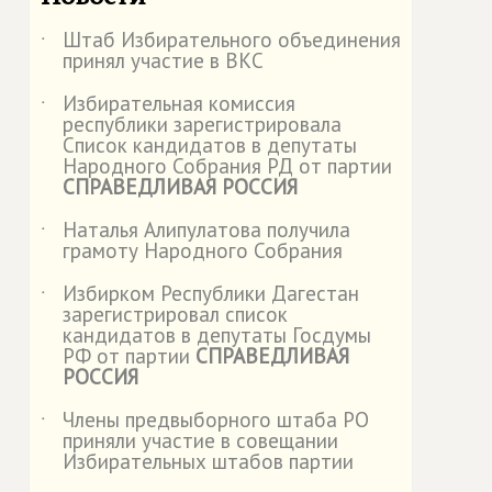
Штаб Избирательного объединения
˙
принял участие в ВКС
Избирательная комиссия
˙
республики зарегистрировала
Список кандидатов в депутаты
Народного Собрания РД от партии
СПРАВЕДЛИВАЯ РОССИЯ
Наталья Алипулатова получила
˙
грамоту Народного Собрания
Избирком Республики Дагестан
˙
зарегистрировал список
кандидатов в депутаты Госдумы
РФ от партии
СПРАВЕДЛИВАЯ
РОССИЯ
Члены предвыборного штаба РО
˙
приняли участие в совещании
Избирательных штабов партии