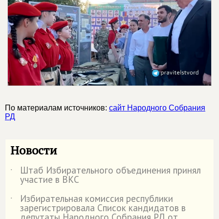
По материалам источников:
сайт Народного Собрания
РД
Новости
Штаб Избирательного объединения принял
˙
участие в ВКС
Избирательная комиссия республики
˙
зарегистрировала Список кандидатов в
депутаты Народного Собрания РД от