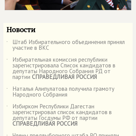
Новости
Штаб Избирательного объединения принял
˙
участие в ВКС
Избирательная комиссия республики
˙
зарегистрировала Список кандидатов в
депутаты Народного Собрания РД от
партии
СПРАВЕДЛИВАЯ РОССИЯ
Наталья Алипулатова получила грамоту
˙
Народного Собрания
Избирком Республики Дагестан
˙
зарегистрировал список кандидатов в
депутаты Госдумы РФ от партии
СПРАВЕДЛИВАЯ РОССИЯ
Члены предвыборного штаба РО приняли