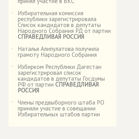
принял участие в ВКС
Избирательная комиссия
˙
республики зарегистрировала
Список кандидатов в депутаты
Народного Собрания РД от партии
СПРАВЕДЛИВАЯ РОССИЯ
Наталья Алипулатова получила
˙
грамоту Народного Собрания
Избирком Республики Дагестан
˙
зарегистрировал список
кандидатов в депутаты Госдумы
РФ от партии
СПРАВЕДЛИВАЯ
РОССИЯ
Члены предвыборного штаба РО
˙
приняли участие в совещании
Избирательных штабов партии