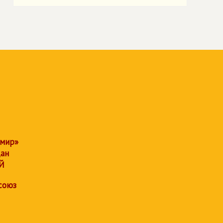
 мир»
дан
Й
союз