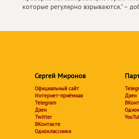
которые регулярно взрываются." – д
Сергей Миронов
Пар
Официальный сайт
Teleg
Интернет-приёмная
Дзен
Telegram
ВКонт
Дзен
Однок
Twitter
YouTu
ВКонтакте
Одноклассники