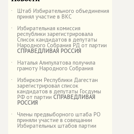
Штаб Избирательного объединения
˙
принял участие в ВКС
Избирательная комиссия
˙
республики зарегистрировала
Список кандидатов в депутаты
Народного Собрания РД от партии
СПРАВЕДЛИВАЯ РОССИЯ
Наталья Алипулатова получила
˙
грамоту Народного Собрания
Избирком Республики Дагестан
˙
зарегистрировал список
кандидатов в депутаты Госдумы
РФ от партии
СПРАВЕДЛИВАЯ
РОССИЯ
Члены предвыборного штаба РО
˙
приняли участие в совещании
Избирательных штабов партии