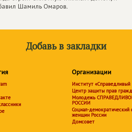
обавил Шамиль Омаров.
Добавь в закладки
тия
Организации
ram
Институт «Справедливый
Центр защиты прав граж
акте
Молодежь СПРАВЕДЛИВО
РОССИИ
лассники
Социал-демократический 
be
женщин России
Домсовет