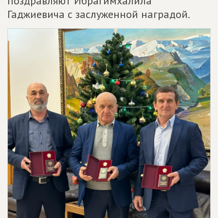
поздравляют Ибрагимхалила
Гаджиевича с заслуженной наградой.