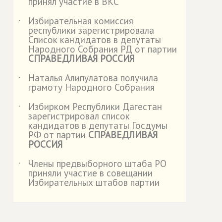
принял участие в ВКС
Избирательная комиссия
˙
республики зарегистрировала
Список кандидатов в депутаты
Народного Собрания РД от партии
СПРАВЕДЛИВАЯ РОССИЯ
Наталья Алипулатова получила
˙
грамоту Народного Собрания
Избирком Республики Дагестан
˙
зарегистрировал список
кандидатов в депутаты Госдумы
РФ от партии
СПРАВЕДЛИВАЯ
РОССИЯ
Члены предвыборного штаба РО
˙
приняли участие в совещании
Избирательных штабов партии