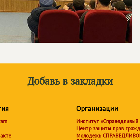
Добавь в закладки
тия
Организации
ram
Институт «Справедливый
Центр защиты прав граж
акте
Молодежь СПРАВЕДЛИВО