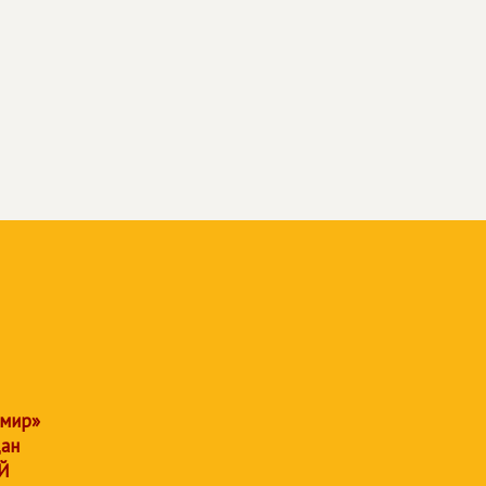
 мир»
дан
Й