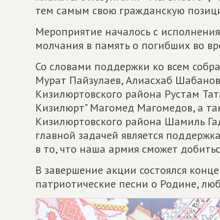
тем самым свою гражданскую позиц
Мероприятие началось с исполнения
молчания в память о погибших во в
Со словами поддержки ко всем собр
Мурат Пайзулаев, Алиасхаб Шабано
Кизилюртовского района Рустам Тата
Кизилюрт" Магомед Магомедов, а та
Кизилюртовского района Шамиль Гадж
главной задачей является поддержк
в то, что наша армия сможет добитьс
В завершение акции состоялся конце
патриотические песни о Родине, лю