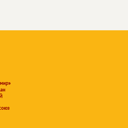
 мир»
дан
Й
союз