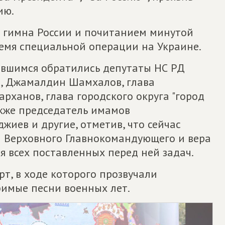
ию.
 гимна России и почитанием минутой
ремя специальной операции на Украине.
авшимся обратились депутаты НС РД
в, Джамалдин Шамхалов, глава
рханов, глава городского округа "город
кже председатель имамов
иев и другие, отметив, что сейчас
а Верховного Главнокомандующего и вера
я всех поставленных перед ней задач.
рт, в ходе которого прозвучали
бимые песни военных лет.