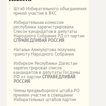
Штаб Избирательного объединения
˙
принял участие в ВКС
Избирательная комиссия
˙
республики зарегистрировала
Список кандидатов в депутаты
Народного Собрания РД от партии
СПРАВЕДЛИВАЯ РОССИЯ
Наталья Алипулатова получила
˙
грамоту Народного Собрания
Избирком Республики Дагестан
˙
зарегистрировал список
кандидатов в депутаты Госдумы
РФ от партии
СПРАВЕДЛИВАЯ
РОССИЯ
Члены предвыборного штаба РО
˙
приняли участие в совещании
Избирательных штабов партии