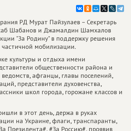
рания РД Мурат Пайзулаев – Секретарь
схаб Шабанов и Джамалдин Шамхалов
кции "За Родину" в поддержку решения
 частичной мобилизации.
рке культуры и отдыха имени
дставители общественности района и
 ведомств, афганцы, главы поселений,
аций, представители духовенства,
ссники школ города, горожане классов и
шли в этот день, держа в руках
ации на Украине, флаги, транспаранты,
За Президента#, #За Россию#, проявив