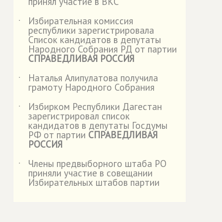
принял участие в ВКС
Избирательная комиссия
˙
республики зарегистрировала
Список кандидатов в депутаты
Народного Собрания РД от партии
СПРАВЕДЛИВАЯ РОССИЯ
Наталья Алипулатова получила
˙
грамоту Народного Собрания
Избирком Республики Дагестан
˙
зарегистрировал список
кандидатов в депутаты Госдумы
РФ от партии
СПРАВЕДЛИВАЯ
РОССИЯ
Члены предвыборного штаба РО
˙
приняли участие в совещании
Избирательных штабов партии