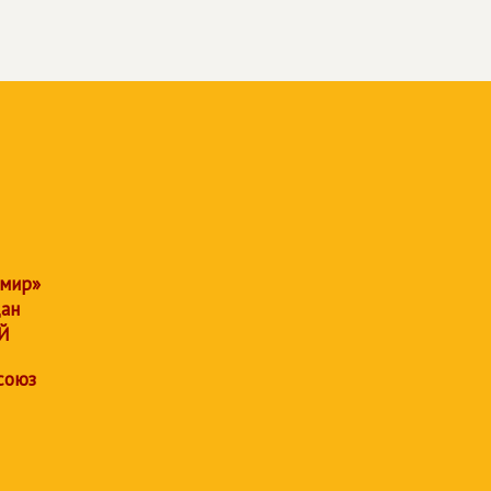
 мир»
дан
Й
союз