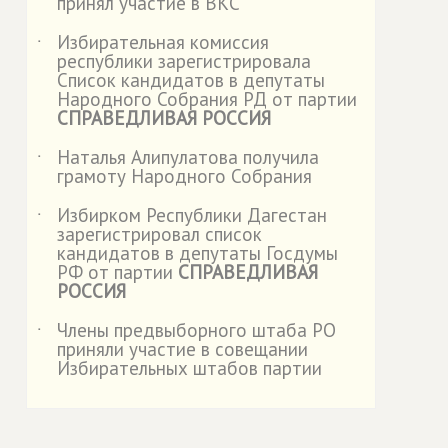
принял участие в ВКС
Избирательная комиссия
˙
республики зарегистрировала
Список кандидатов в депутаты
Народного Собрания РД от партии
СПРАВЕДЛИВАЯ РОССИЯ
Наталья Алипулатова получила
˙
грамоту Народного Собрания
Избирком Республики Дагестан
˙
зарегистрировал список
кандидатов в депутаты Госдумы
РФ от партии
СПРАВЕДЛИВАЯ
РОССИЯ
Члены предвыборного штаба РО
˙
приняли участие в совещании
Избирательных штабов партии