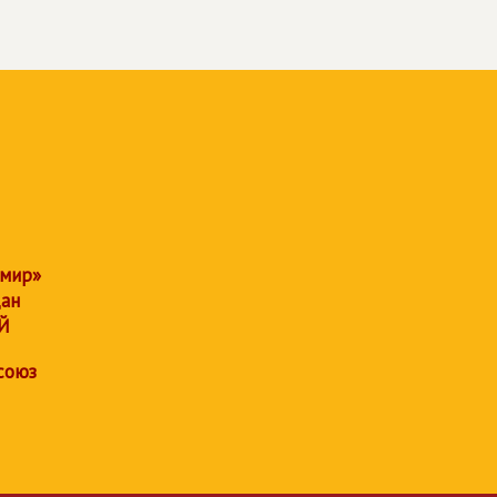
 мир»
дан
Й
союз