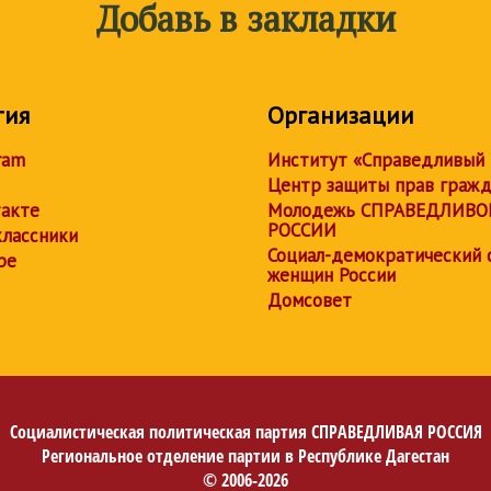
Добавь в закладки
тия
Организации
ram
Институт «Справедливый
Центр защиты прав граж
акте
Молодежь СПРАВЕДЛИВО
РОССИИ
лассники
Социал-демократический 
be
женщин России
Домсовет
Социалистическая политическая партия
СПРАВЕДЛИВАЯ РОССИЯ
Региональное отделение партии в Республике Дагестан
© 2006-2026