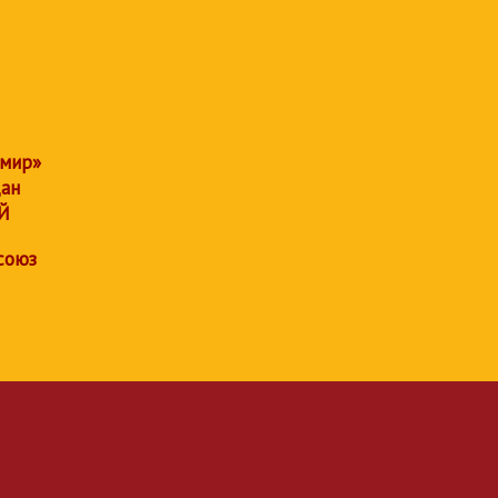
 мир»
дан
Й
союз