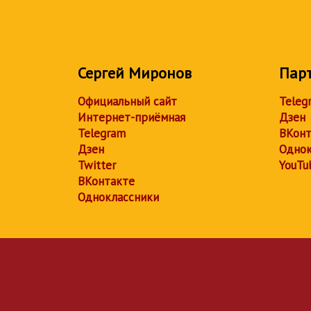
Сергей Миронов
Пар
Официальный сайт
Teleg
Интернет-приёмная
Дзен
Telegram
ВКонт
Дзен
Однок
Twitter
YouTu
ВКонтакте
Одноклассники