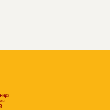
 мир»
дан
Й