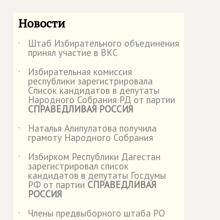
Новости
Штаб Избирательного объединения
˙
принял участие в ВКС
Избирательная комиссия
˙
республики зарегистрировала
Список кандидатов в депутаты
Народного Собрания РД от партии
СПРАВЕДЛИВАЯ РОССИЯ
Наталья Алипулатова получила
˙
грамоту Народного Собрания
Избирком Республики Дагестан
˙
зарегистрировал список
кандидатов в депутаты Госдумы
РФ от партии
СПРАВЕДЛИВАЯ
РОССИЯ
Члены предвыборного штаба РО
˙